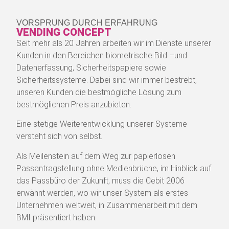
DIBIKO – DIBIDAT
VORSPRUNG DURCH ERFAHRUNG
VENDING CONCEPT
Seit mehr als 20 Jahren arbeiten wir im Dienste unserer
DiBiKo und DiBiDat, die Systeme zur Erfassung,
Kunden in den Bereichen biometrische Bild –und
Prüfung und Verarbeitung Biometrischer Daten
Datenerfassung, Sicherheitspapiere sowie
für den elektronischen Reisepass (ePass), den
Sicherheitssysteme. Dabei sind wir immer bestrebt,
neuen Personalausweis, den Führerschein,
unseren Kunden die bestmögliche Lösung zum
Visa, die Gesundheitskarte und diverse andere
bestmöglichen Preis anzubieten.
Dokumente mit Biometrischen Daten.
Eine stetige Weiterentwicklung unserer Systeme
versteht sich von selbst.
Mehr erfahren
Als Meilenstein auf dem Weg zur papierlosen
Passantragstellung ohne Medienbrüche, im Hinblick auf
das Passbüro der Zukunft, muss die Cebit 2006
erwähnt werden, wo wir unser System als erstes
Unternehmen weltweit, in Zusammenarbeit mit dem
BMI präsentiert haben.